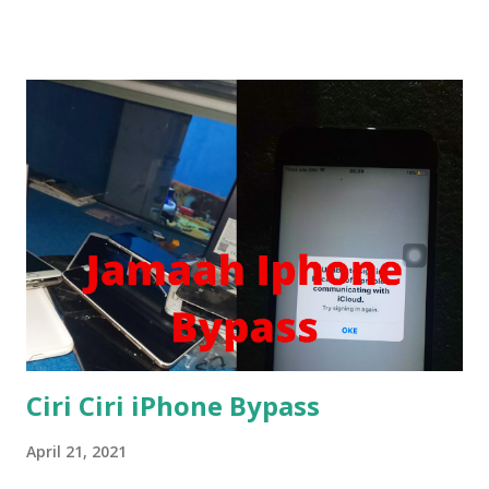
Koneksi internet tidak stabil. Server Apple sedang down
atau maintenance. Alamat email sudah pernah terdaftar.
Pengaturan region (negara) di perangkat tidak sesuai. VPN
aktif atau IP terdeteksi mencurigakan. ⚙️ Cara Mengatasi
Error Saat Membuat ID Apple Berikut langkah-langkah
sederhana yang bisa kamu lakukan: 1️⃣ Cek Koneksi Internet
Pastikan kamu menggunakan jaringan yang stabil. Coba
matikan Wi-Fi lalu hidupkan kembali, atau gunakan jaringan
lain seperti hotspot ponsel. 2️⃣ Nonaktifkan VPN Jika kamu
menggunakan VPN, nonaktifkan sementara . Apple sangat
ketat terhadap alamat IP asing saat pendaftaran ...
Ciri Ciri iPhone Bypass
April 21, 2021