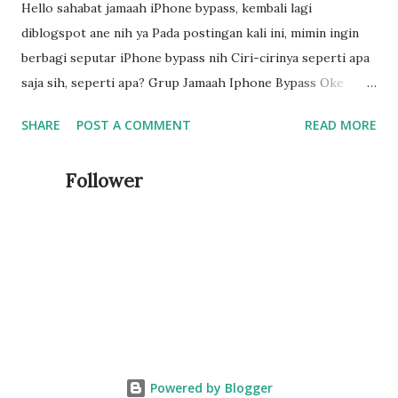
Hello sahabat jamaah iPhone bypass, kembali lagi
diblogspot ane nih ya Pada postingan kali ini, mimin ingin
berbagi seputar iPhone bypass nih Ciri-cirinya seperti apa
saja sih, seperti apa? Grup Jamaah Iphone Bypass Oke
mimin mengajak untuk lebih fokus saat pembelian iphone
SHARE
POST A COMMENT
READ MORE
ya, terutama yang memebli bekas yang tempatnya kurang
rekomended atau dimarket fb. Jadi di poin penting pertama
Follower
temen-temen 1. Pastikan cek imei ya, karena ini
mempengaruhi besar kemungkinan bagi iphone bypass
biasa atau Premium terkadang saat dicek tidak
terdafatar, temen-temen bisa masuk dibagian pengaturan-
umum- kemudian mengenai iPhone, apakah terdaftar
atau tidak, bahayanya lagi jika tertulis perlindung telah
beraakhir di iPhone yang akan dibelinya. WASPADA.... 2.
Jaringan tidak ada layaan (No Service) Patut kita sadari ya,
mungkin penjual bisa saja berbica itu soal ic base band,
Powered by Blogger