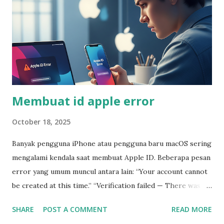
Membuat id apple error
October 18, 2025
Banyak pengguna iPhone atau pengguna baru macOS sering
mengalami kendala saat membuat Apple ID. Beberapa pesan
error yang umum muncul antara lain: “Your account cannot
be created at this time.” “Verification failed — There was an
error connecting to the Apple ID server.” “Email already in
SHARE
POST A COMMENT
READ MORE
use.” Masalah ini bisa disebabkan oleh beberapa hal, seperti: